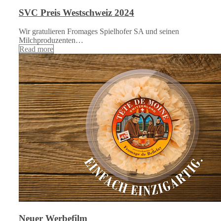
SVC Preis Westschweiz 2024
Wir gratulieren Fromages Spielhofer SA und seinen
Milchproduzenten…
Read more
Neuer Werbefilm