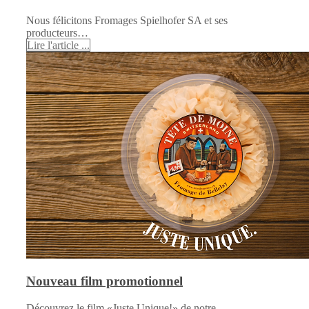
Nous félicitons Fromages Spielhofer SA et ses
producteurs…
Lire l'article ...
Nouveau film promotionnel
Découvrez le film «Juste Unique!» de notre