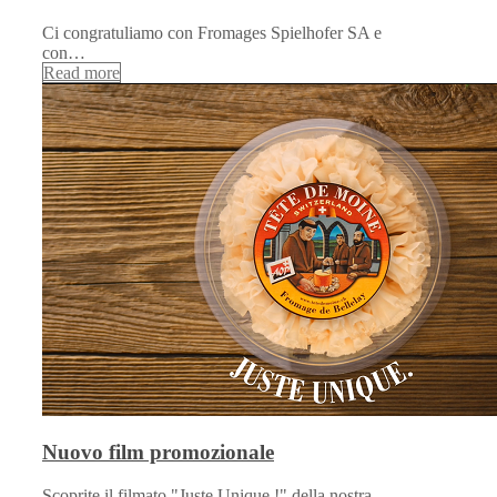
Ci congratuliamo con Fromages Spielhofer SA e
con…
Read more
Nuovo film promozionale
Scoprite il filmato "Juste Unique !" della nostra…