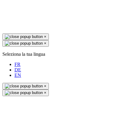
×
×
Seleziona la tua lingua
FR
DE
EN
×
×