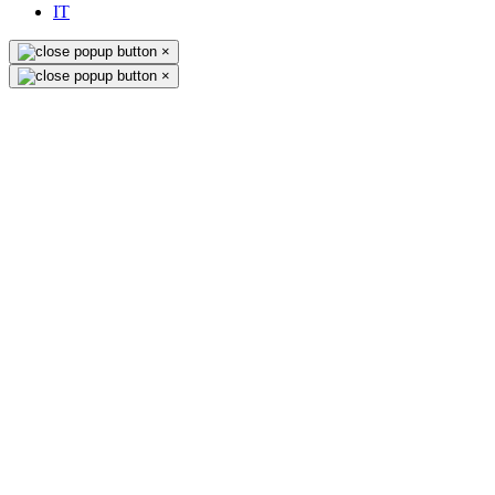
IT
×
×