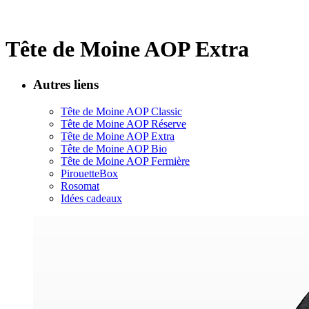
Tête de Moine AOP Extra
Autres liens
Tête de Moine AOP Classic
Tête de Moine AOP Réserve
Tête de Moine AOP Extra
Tête de Moine AOP Bio
Tête de Moine AOP Fermière
PirouetteBox
Rosomat
Idées cadeaux