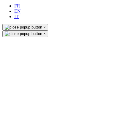
FR
EN
IT
×
×