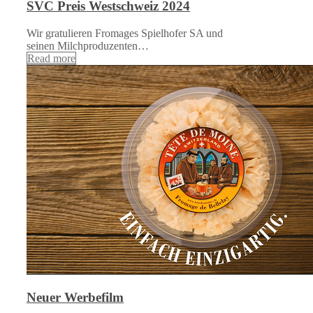
SVC Preis Westschweiz 2024
Wir gratulieren Fromages Spielhofer SA und
seinen Milchproduzenten…
Read more
Neuer Werbefilm