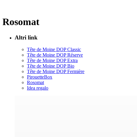
Rosomat
Altri link
Tête de Moine DOP Classic
Tête de Moine DOP Réserve
Tête de Moine DOP Extra
Tête de Moine DOP Bio
Tête de Moine DOP Fermière
PirouetteBox
Rosomat
Idea regalo