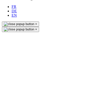
FR
DE
EN
×
×