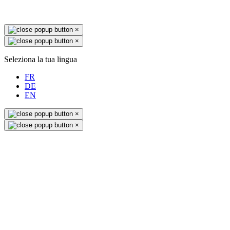
×
×
Seleziona la tua lingua
FR
DE
EN
×
×