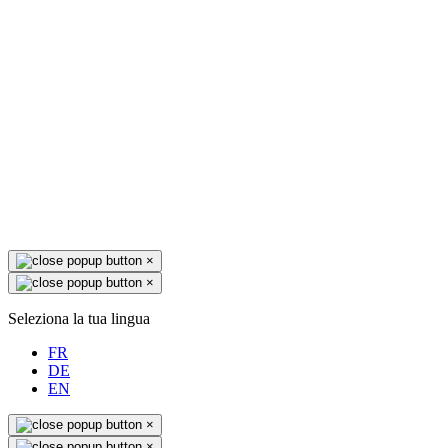
×
×
Seleziona la tua lingua
FR
DE
EN
×
×