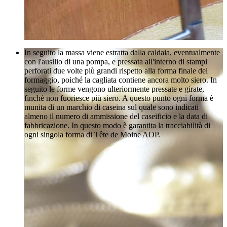
In seguito la massa viene estratta dalla caldaia, eventualmente
con l'ausilio di una pompa, e pressata all'interno di stampi
perforati due volte più grandi rispetto alla forma finale del
formaggio, poiché la cagliata contiene ancora molto siero. In
seguito le forme vengono ulteriormente pressate e girate,
finché non fuoriesce più siero. A questo punto ogni forma è
munita di un marchio di caseina sul quale sono indicati
almeno il numero di ammissione del caseificio e la data di
fabbricazione. In questo modo è garantita la tracciabilità di
ogni singola forma di Tête de Moine AOP.