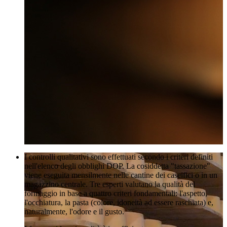
I controlli qualitativi sono effettuati secondo i criteri definiti
nell'elenco degli obblighi DOP. La cosiddetta "tassazione"
viene eseguita mensilmente nelle cantine dei caseifici o in un
magazzino centrale. Tre esperti valutano la qualità del
formaggio in base a quattro criteri fondamentali: l'aspetto,
l'occhiatura, la pasta (colore, idoneità ad essere raschiata) e,
naturalmente, l'odore e il gusto.