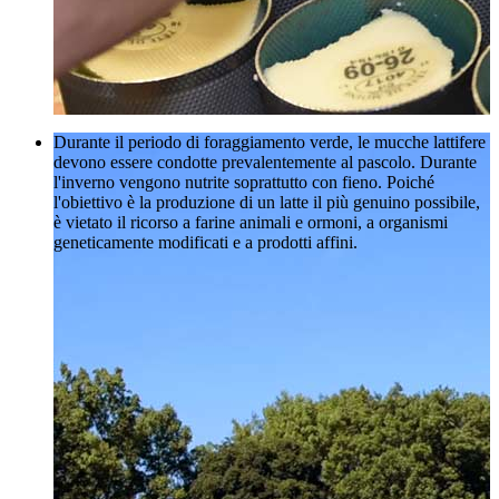
Durante il periodo di foraggiamento verde, le mucche lattifere
devono essere condotte prevalentemente al pascolo. Durante
l'inverno vengono nutrite soprattutto con fieno. Poiché
l'obiettivo è la produzione di un latte il più genuino possibile,
è vietato il ricorso a farine animali e ormoni, a organismi
geneticamente modificati e a prodotti affini.