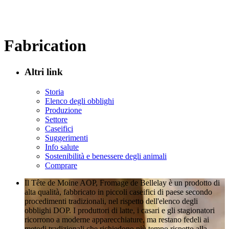
Fabrication
Altri link
Storia
Elenco degli obblighi
Produzione
Settore
Caseifici
Suggerimenti
Info salute
Sostenibilità e benessere degli animali
Comprare
Il Tête de Moine AOP, Fromage de Bellelay è un prodotto di
alta qualità, fabbricato in piccoli caseifici di paese secondo
procedimenti tradizionali, nel rispetto dell'elenco degli
obblighi DOP. I produttori di latte, i casari e gli stagionatori
ricorrono a moderne apparecchiature, ma restano fedeli ai
metodi tradizionali che richiedono più tempo rispetto alla