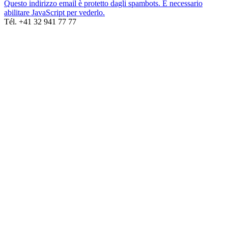
Questo indirizzo email è protetto dagli spambots. È necessario
abilitare JavaScript per vederlo.
Tél. +41 32 941 77 77