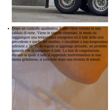
Dopo un controllo qualitativo, il latte viene versato in una
caldaia di rame. Viene in seguito rimestato, in modo da
raggiungere una temperatura omogenea tra il latte della sera
precedente e quello del mattino, e riscaldato a una temperatura
inferiore a 38° C. In seguito si aggiunge presame, un prodotto
naturale che fa coagulare il latte. La fase di coagulazione,
durante la quale il latte si rapprende trasformandosi in una
massa gelatinosa, si conclude dopo una trentina di minuti.