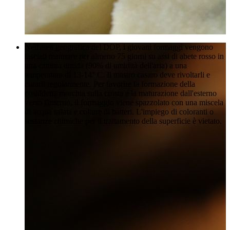
Nell'area geografica del DOP, i giovani formaggi vengono
lasciati maturare per almeno 75 giorni su assi di abete rosso in
una cantina umida (90% di umidità dell'aria) a una
temperatura di 13-14° C. Il mastro casaro deve rivoltarli e
curarli regolarmente. Per favorire la formazione della
cosiddetta morchia sulla crosta e la maturazione dall'esterno
verso l'interno, il formaggio viene spazzolato con una miscela
di acqua salata e colture di batteri. L'impiego di coloranti o
sostanze chimiche per il trattamento della superficie è vietato.