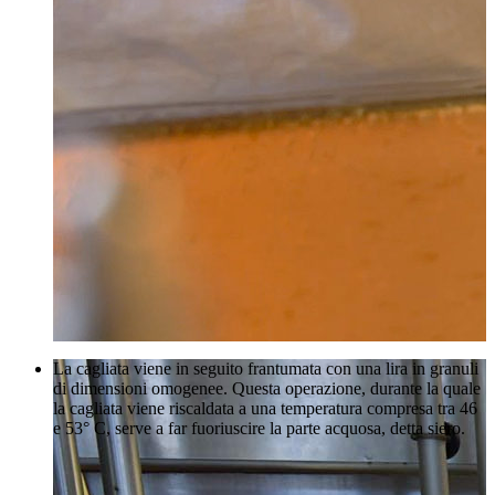
La cagliata viene in seguito frantumata con una lira in granuli
di dimensioni omogenee. Questa operazione, durante la quale
la cagliata viene riscaldata a una temperatura compresa tra 46
e 53° C, serve a far fuoriuscire la parte acquosa, detta siero.