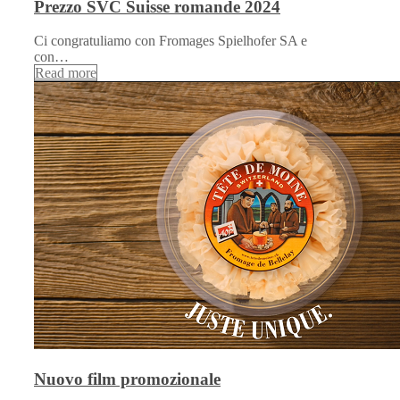
Prezzo SVC Suisse romande 2024
Ci congratuliamo con Fromages Spielhofer SA e
con…
Read more
Nuovo film promozionale