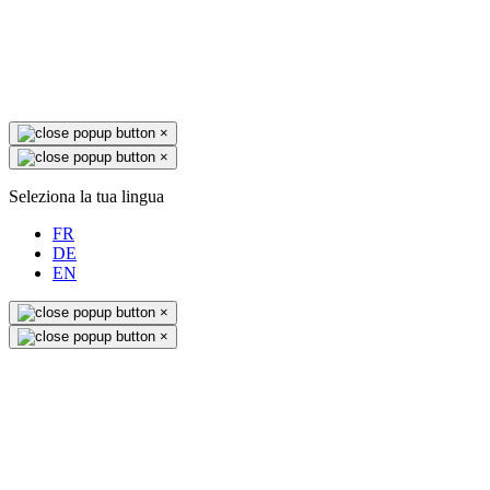
×
×
Seleziona la tua lingua
FR
DE
EN
×
×